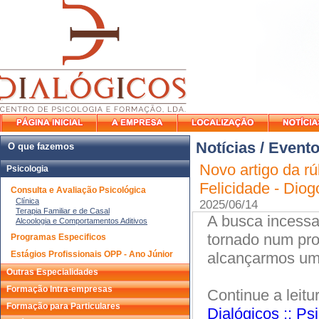
Notícias / Event
O que fazemos
Novo artigo da rú
Psicologia
Felicidade - Diog
Consulta e Avaliação Psicológica
Clínica
2025/06/14
Terapia Familiar e de Casal
A busca incessan
Alcoologia e Comportamentos Aditivos
tornado num pro
Programas Especificos
Estágios Profissionais OPP - Ano Júnior
alcançarmos uma
Outras Especialidades
Formação Intra-empresas
Continue a leitu
Formação para Particulares
Dialógicos :: P