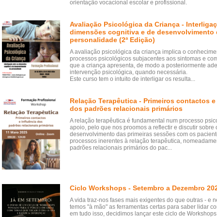
orientação vocacional escolar e profissional.
Avaliação Psicológica da Criança - Interliga
dimensões cognitiva e de desenvolvimento
personalidade (2ª Edição)
A avaliação psicológica da criança implica o conhecime
processos psicológicos subjacentes aos sintomas e c
que a criança apresenta, de modo a posteriormente ad
intervenção psicológica, quando necessária.
Este curso tem o intuito de interligar os resulta...
Relação Terapêutica - Primeiros contactos e 
dos padrões relacionais primários
A relação terapêutica é fundamental num processo psic
apoio, pelo que nos proomos a reflectir e discutir sobre 
desenvolvimento das primeiras sessões com os pacient
processos inerentes à relação terapêutica, nomeadamen
padrões relacionais primários do pac...
Ciclo Workshops - Setembro a Dezembro 20
A vida traz-nos fases mais exigentes do que outras - e
temos "à mão" as ferramentas certas para saber lidar co
em tudo isso, decidimos lançar este ciclo de Workshops