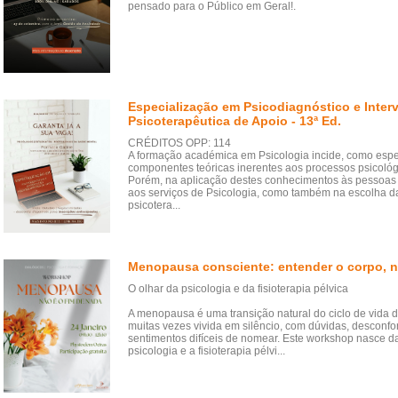
pensado para o Público em Geral!.
Especialização em Psicodiagnóstico e Inter
Psicoterapêutica de Apoio - 13ª Ed.
CRÉDITOS OPP: 114
A formação académica em Psicologia incide, como esp
componentes teóricas inerentes aos processos psicológ
Porém, na aplicação destes conhecimentos às pessoas
aos serviços de Psicologia, como também na escolha d
psicotera...
Menopausa consciente: entender o corpo, nu
O olhar da psicologia e da fisioterapia pélvica
A menopausa é uma transição natural do ciclo de vida d
muitas vezes vivida em silêncio, com dúvidas, desconfo
sentimentos difíceis de nomear. Este workshop nasce da
psicologia e a fisioterapia pélvi...