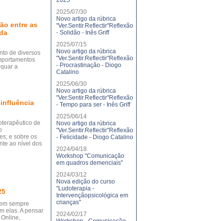
2025
2025/07/30
Novo artigo da rúbrica
ção entre as
"Ver.Sentir.Reflectir"Reflexão
 da
- Solidão - Inês Griff
2025/07/15
Novo artigo da rúbrica
nto de diversos
"Ver.Sentir.Reflectir"Reflexão
omportamentos
- Procrastinação - Diogo
equar a
Catalino
2025/06/30
Novo artigo da rúbrica
"Ver.Sentir.Reflectir"Reflexão
influência
- Tempo para ser - Inês Griff
2025/06/14
oterapêutico de
Novo artigo da rúbrica
o
"Ver.Sentir.Reflectir"Reflexão
es; e sobre os
- Felicidade - Diogo Catalino
te ao nível dos
2024/04/18
Workshop "Comunicação
em quadros demenciais"
2024/03/12
Nova edição do curso
"Ludoterapia -
25
Intervençãopsicológica em
crianças"
 nem sempre
m elas. A pensar
2024/02/17
 Online,