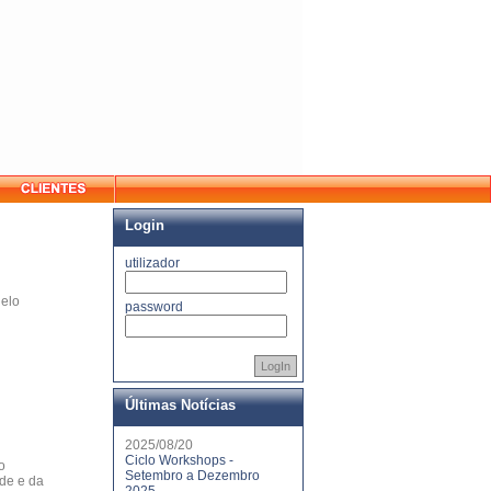
Login
utilizador
delo
password
LogIn
Últimas Notícias
2025/08/20
Ciclo Workshops -
o
Setembro a Dezembro
ade e da