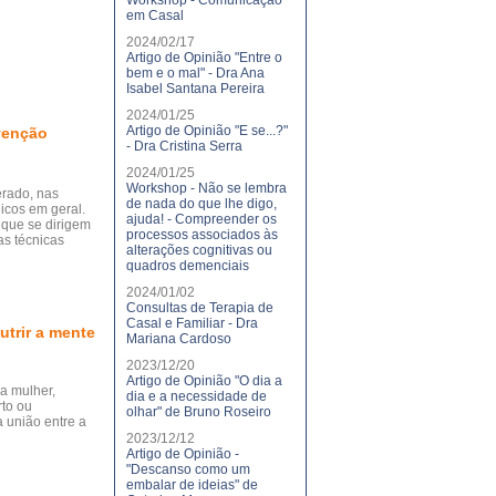
Workshop - Comunicação
em Casal
2024/02/17
Artigo de Opinião "Entre o
bem e o mal" - Dra Ana
Isabel Santana Pereira
2024/01/25
Artigo de Opinião "E se...?"
venção
- Dra Cristina Serra
2024/01/25
Workshop - Não se lembra
erado, nas
de nada do que lhe digo,
icos em geral.
ajuda! - Compreender os
 que se dirigem
processos associados às
as técnicas
alterações cognitivas ou
quadros demenciais
2024/01/02
Consultas de Terapia de
Casal e Familiar - Dra
trir a mente
Mariana Cardoso
2023/12/20
Artigo de Opinião "O dia a
a mulher,
dia e a necessidade de
rto ou
olhar" de Bruno Roseiro
 união entre a
2023/12/12
Artigo de Opinião -
"Descanso como um
embalar de ideias" de