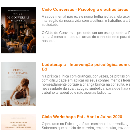
Ciclo Conversas - Psicologia e outras áreas 
A saúde mental não existe numa bolha isolada; ela aco
interseção da nossa vida com a cultura, o trabalho, a art
sociedade.
O Ciclo de Conversas pretende ser um espaço onde a P
senta à mesa com outras áreas do conhecimento para d
nos torna...
Ludoterapia - Intervenção psicológica com c
Ed
Na prática clínica com crianças, por vezes, os profissi
com dificuldade em aplicar os seus conhecimentos teóri
nomeadamente porque a criança brinca na consulta, e 
necessidade da sua tradução simbólica, para que haja
trabalho terapêutico e não apenas lúdico. ...
Ciclo Workshops Psi - Abril a Julho 2026
O percurso na Psicologia é um caminho de aprendizag
Sabemos que o início de carreira, em particular, traz de