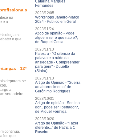
Catarina Marques
Fernandes
profissionais
2023/12/05
Workshops Janeiro-Março
ntece na
2024 - Público em Geral
e e a
2023/11/24
Atigo de opinião - Pode
sicologia se
alguém ser o que não é?,
ebater o que
de Raquel Costa
2023/11/13
Palestra - "O silêncio da
palavra e o ruído da
ansiedade - Compreender
para gerir" - Duuetto
rianças - 12ª
(Sintra)
2023/11/13
onais deparam-se
Artigo de Opinião - "Guerra
cos,
ao aborrecimento" de
surge a
Gerónimo Rodrigues
 um verdadeiro
2023/10/31
Artigo de opinião - Sentir a
dor... pode ser libertador?,
de Miguel Formiga
2023/10/20
Artigo de Opinião - "Fazer
dferente..." de Patrícia C
em contínua.
Roseiro
safios que