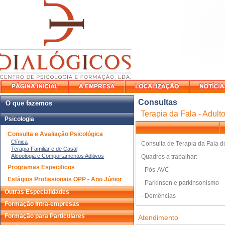
Consultas
O que fazemos
Terapia da Fala - Adult
Psicologia
Consulta e Avaliação Psicológica
Clínica
Consulta de Terapia da Fala do
Terapia Familiar e de Casal
Alcoologia e Comportamentos Aditivos
Quadros a trabalhar:
Programas Especificos
- Pòs-AVC
Estágios Profissionais OPP - Ano Júnior
- Parkinson e parkinsonismo
Outras Especialidades
- Demências
Formação Intra-empresas
Formação para Particulares
Atendimento