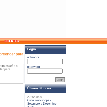
Login
mpreender para
utilizador
ira estarão a
password
der para
LogIn
Últimas Notícias
2025/08/20
Ciclo Workshops -
Setembro a Dezembro