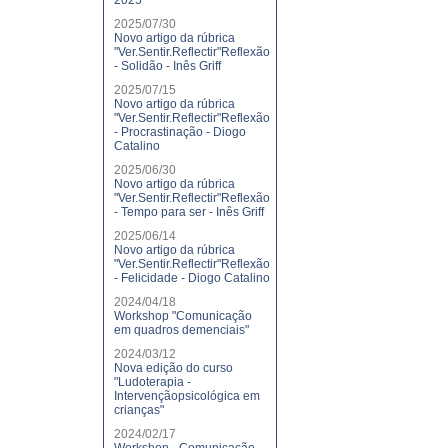
2025
2025/07/30
Novo artigo da rúbrica
"Ver.Sentir.Reflectir"Reflexão
- Solidão - Inês Griff
2025/07/15
Novo artigo da rúbrica
"Ver.Sentir.Reflectir"Reflexão
- Procrastinação - Diogo
Catalino
2025/06/30
Novo artigo da rúbrica
"Ver.Sentir.Reflectir"Reflexão
- Tempo para ser - Inês Griff
2025/06/14
Novo artigo da rúbrica
"Ver.Sentir.Reflectir"Reflexão
- Felicidade - Diogo Catalino
2024/04/18
Workshop "Comunicação
em quadros demenciais"
2024/03/12
Nova edição do curso
"Ludoterapia -
Intervençãopsicológica em
crianças"
2024/02/17