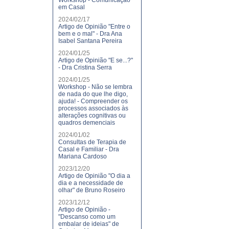
Workshop - Comunicação
em Casal
2024/02/17
Artigo de Opinião "Entre o
bem e o mal" - Dra Ana
Isabel Santana Pereira
2024/01/25
Artigo de Opinião "E se...?"
- Dra Cristina Serra
2024/01/25
Workshop - Não se lembra
de nada do que lhe digo,
ajuda! - Compreender os
processos associados às
alterações cognitivas ou
quadros demenciais
2024/01/02
Consultas de Terapia de
Casal e Familiar - Dra
Mariana Cardoso
2023/12/20
Artigo de Opinião "O dia a
dia e a necessidade de
olhar" de Bruno Roseiro
2023/12/12
Artigo de Opinião -
"Descanso como um
embalar de ideias" de