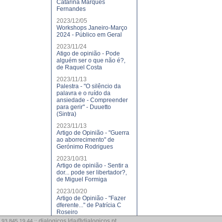
Catarina Marques
Fernandes
2023/12/05
Workshops Janeiro-Março
2024 - Público em Geral
2023/11/24
Atigo de opinião - Pode
alguém ser o que não é?,
de Raquel Costa
2023/11/13
Palestra - "O silêncio da
palavra e o ruído da
ansiedade - Compreender
para gerir" - Duuetto
(Sintra)
2023/11/13
Artigo de Opinião - "Guerra
ao aborrecimento" de
Gerónimo Rodrigues
2023/10/31
Artigo de opinião - Sentir a
dor... pode ser libertador?,
de Miguel Formiga
2023/10/20
Artigo de Opinião - "Fazer
dferente..." de Patrícia C
Roseiro
dialogicos.lda@dialogicos.pt
 93 845 19 44 ::