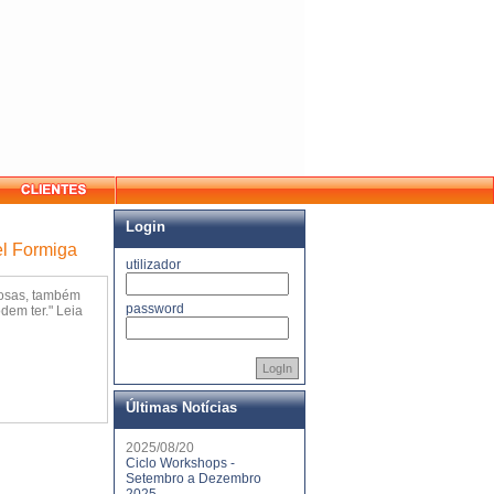
Login
uel Formiga
utilizador
rosas, também
password
em ter." Leia
LogIn
Últimas Notícias
2025/08/20
Ciclo Workshops -
Setembro a Dezembro