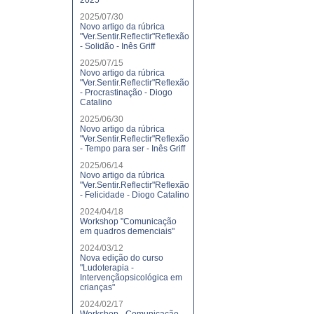
2025
2025/07/30
Novo artigo da rúbrica
"Ver.Sentir.Reflectir"Reflexão
- Solidão - Inês Griff
2025/07/15
Novo artigo da rúbrica
"Ver.Sentir.Reflectir"Reflexão
- Procrastinação - Diogo
Catalino
2025/06/30
Novo artigo da rúbrica
"Ver.Sentir.Reflectir"Reflexão
- Tempo para ser - Inês Griff
2025/06/14
Novo artigo da rúbrica
"Ver.Sentir.Reflectir"Reflexão
- Felicidade - Diogo Catalino
2024/04/18
Workshop "Comunicação
em quadros demenciais"
2024/03/12
Nova edição do curso
"Ludoterapia -
Intervençãopsicológica em
crianças"
2024/02/17