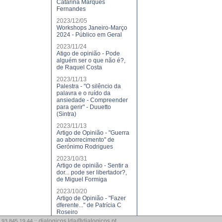
Catarina Marques
Fernandes
2023/12/05
Workshops Janeiro-Março
2024 - Público em Geral
2023/11/24
Atigo de opinião - Pode
alguém ser o que não é?,
de Raquel Costa
2023/11/13
Palestra - "O silêncio da
palavra e o ruído da
ansiedade - Compreender
para gerir" - Duuetto
(Sintra)
2023/11/13
Artigo de Opinião - "Guerra
ao aborrecimento" de
Gerónimo Rodrigues
2023/10/31
Artigo de opinião - Sentir a
dor... pode ser libertador?,
de Miguel Formiga
2023/10/20
Artigo de Opinião - "Fazer
dferente..." de Patrícia C
Roseiro
dialogicos.lda@dialogicos.pt
 93 845 19 44 ::