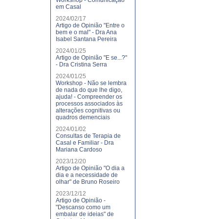
Workshop - Comunicação
em Casal
2024/02/17
Artigo de Opinião "Entre o
bem e o mal" - Dra Ana
Isabel Santana Pereira
2024/01/25
Artigo de Opinião "E se...?"
- Dra Cristina Serra
2024/01/25
Workshop - Não se lembra
de nada do que lhe digo,
ajuda! - Compreender os
processos associados às
alterações cognitivas ou
quadros demenciais
2024/01/02
Consultas de Terapia de
Casal e Familiar - Dra
Mariana Cardoso
2023/12/20
Artigo de Opinião "O dia a
dia e a necessidade de
olhar" de Bruno Roseiro
2023/12/12
Artigo de Opinião -
"Descanso como um
embalar de ideias" de