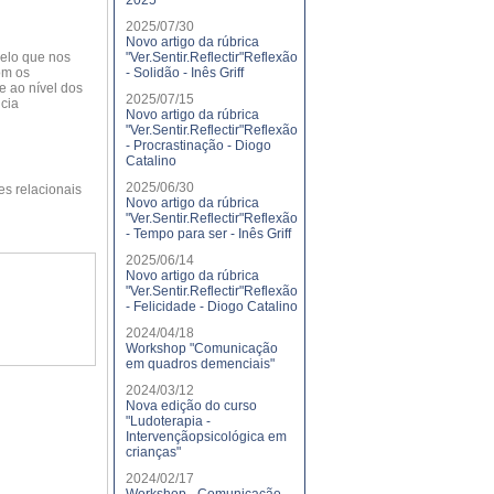
2025
2025/07/30
Novo artigo da rúbrica
pelo que nos
"Ver.Sentir.Reflectir"Reflexão
om os
- Solidão - Inês Griff
e ao nível dos
2025/07/15
ncia
Novo artigo da rúbrica
"Ver.Sentir.Reflectir"Reflexão
- Procrastinação - Diogo
Catalino
2025/06/30
es relacionais
Novo artigo da rúbrica
"Ver.Sentir.Reflectir"Reflexão
- Tempo para ser - Inês Griff
2025/06/14
Novo artigo da rúbrica
"Ver.Sentir.Reflectir"Reflexão
- Felicidade - Diogo Catalino
2024/04/18
Workshop "Comunicação
em quadros demenciais"
2024/03/12
Nova edição do curso
"Ludoterapia -
Intervençãopsicológica em
crianças"
2024/02/17