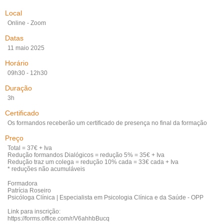
Local
Online - Zoom
Datas
11 maio 2025
Horário
09h30 - 12h30
Duração
3h
Certificado
Os formandos receberão um certificado de presença no final da formação
Preço
Total = 37€ + Iva
Redução formandos Dialógicos = redução 5% = 35€ + Iva
Redução traz um colega = redução 10% cada = 33€ cada + Iva
* reduções não acumuláveis
Formadora
Patrícia Roseiro
Psicóloga Clínica | Especialista em Psicologia Clínica e da Saúde - OPP
Link para inscrição:
https://forms.office.com/r/V6ahhbBucq