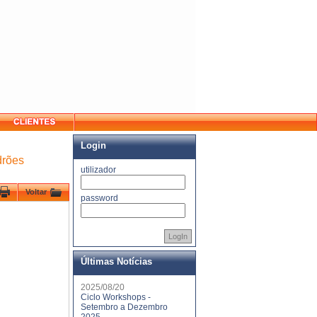
Login
drões
utilizador
Voltar
password
LogIn
Últimas Notícias
2025/08/20
Ciclo Workshops -
Setembro a Dezembro