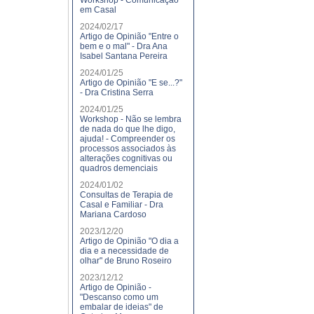
Workshop - Comunicação
em Casal
2024/02/17
Artigo de Opinião "Entre o
bem e o mal" - Dra Ana
Isabel Santana Pereira
2024/01/25
Artigo de Opinião "E se...?"
- Dra Cristina Serra
2024/01/25
Workshop - Não se lembra
de nada do que lhe digo,
ajuda! - Compreender os
processos associados às
alterações cognitivas ou
quadros demenciais
2024/01/02
Consultas de Terapia de
Casal e Familiar - Dra
Mariana Cardoso
2023/12/20
Artigo de Opinião "O dia a
dia e a necessidade de
olhar" de Bruno Roseiro
2023/12/12
Artigo de Opinião -
"Descanso como um
embalar de ideias" de