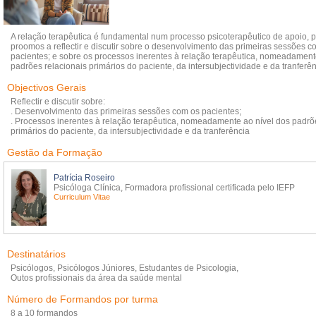
A relação terapêutica é fundamental num processo psicoterapêutico de apoio, 
proomos a reflectir e discutir sobre o desenvolvimento das primeiras sessões c
pacientes; e sobre os processos inerentes à relação terapêutica, nomeadament
padrões relacionais primários do paciente, da intersubjectividade e da tranferê
Objectivos Gerais
Reflectir e discutir sobre:
. Desenvolvimento das primeiras sessões com os pacientes;
. Processos inerentes à relação terapêutica, nomeadamente ao nível dos padrõ
primários do paciente, da intersubjectividade e da tranferência
Gestão da Formação
Patrícia Roseiro
Psicóloga Clínica, Formadora profissional certificada pelo IEFP
Curriculum Vitae
Destinatários
Psicólogos, Psicólogos Júniores, Estudantes de Psicologia,
Outos profissionais da área da saúde mental
Número de Formandos por turma
8 a 10 formandos