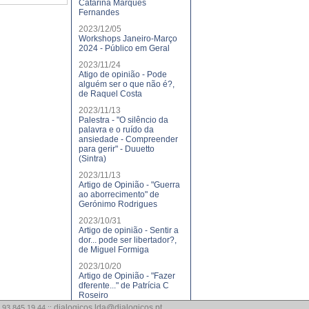
Catarina Marques
Fernandes
2023/12/05
Workshops Janeiro-Março
2024 - Público em Geral
2023/11/24
Atigo de opinião - Pode
alguém ser o que não é?,
de Raquel Costa
2023/11/13
Palestra - "O silêncio da
palavra e o ruído da
ansiedade - Compreender
para gerir" - Duuetto
(Sintra)
2023/11/13
Artigo de Opinião - "Guerra
ao aborrecimento" de
Gerónimo Rodrigues
2023/10/31
Artigo de opinião - Sentir a
dor... pode ser libertador?,
de Miguel Formiga
2023/10/20
Artigo de Opinião - "Fazer
dferente..." de Patrícia C
Roseiro
dialogicos.lda@dialogicos.pt
 93 845 19 44 ::