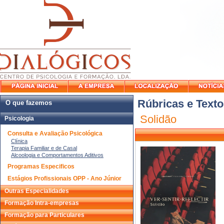
Rúbricas e Texto
O que fazemos
Solidão
Psicologia
Consulta e Avaliação Psicológica
Clínica
Terapia Familiar e de Casal
Alcoologia e Comportamentos Aditivos
Programas Especificos
Estágios Profissionais OPP - Ano Júnior
Outras Especialidades
Formação Intra-empresas
Formação para Particulares