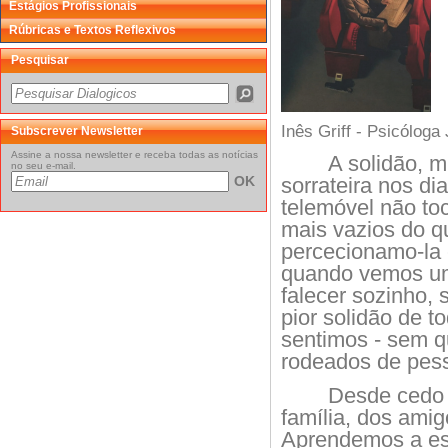
Estágios Profissionais
Rúbricas e Textos Reflexivos
Pesquisar
Inês Griff - Psicóloga
Subscrever Newsletter
Assine a nossa newsletter e receba todas as notícias
A solidão, m
no seu e-mail.
sorrateira nos di
OK
telemóvel não to
mais vazios do q
percecionamo-la
quando vemos um
falecer sozinho,
pior solidão de t
sentimos - sem q
rodeados de pes
Desde cedo 
família, dos amig
Aprendemos a es