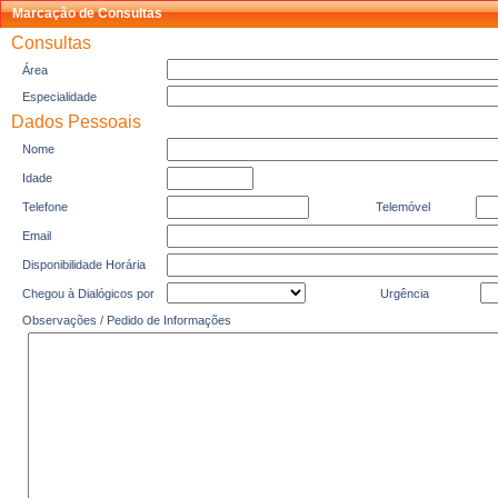
Marcação de Consultas
Consultas
Área
Especialidade
Dados Pessoais
Nome
Idade
Telefone
Telemóvel
Email
Disponibilidade Horária
Chegou à Dialógicos por
Urgência
Observações / Pedido de Informações